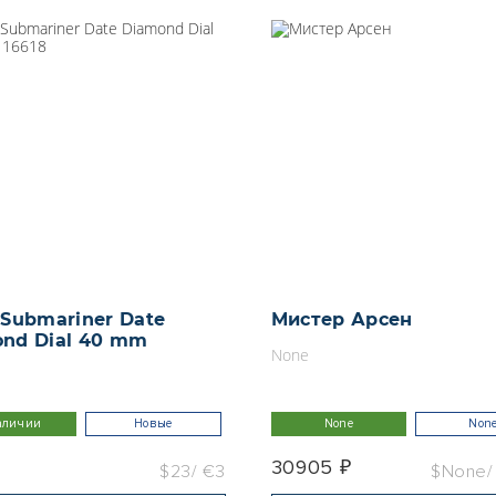
 Submariner Date
Мистер Арсен
nd Dial 40 mm
None
аличии
Новые
None
Non
30905 ₽
$23
€3
$None