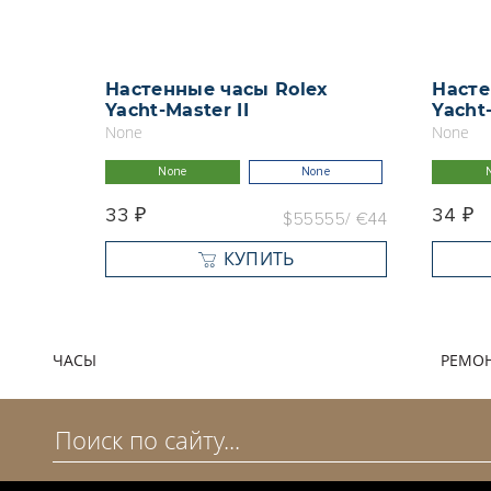
Настенные часы Rolex
Насте
Yacht-Master II
Yacht-
None
None
None
None
33 ₽
34 ₽
$55555
€44
КУПИТЬ
ЧАСЫ
РЕМОН