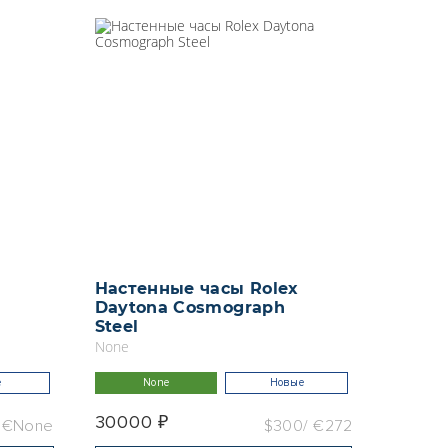
Настенные часы Rolex
Breit
Daytona Cosmograph
Herit
Steel
46 mm
None
None
e
None
Новые
В н
30000 ₽
34850
€None
$300
€272