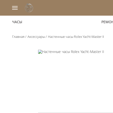
ЧАСЫ
РЕМОН
ЧАСЫ
РЕМОНТ ЧАСОВ
Главная
Аксессуары
Настенные часы Rolex Yacht-Master II
АКСЕССУАРЫ
ИСТОРИЯ
Услуги
Первая часовая мануфактура
О компании
Выкуп часов
О компании
Оценка часов
Доставка
Новости
Комиссия часов