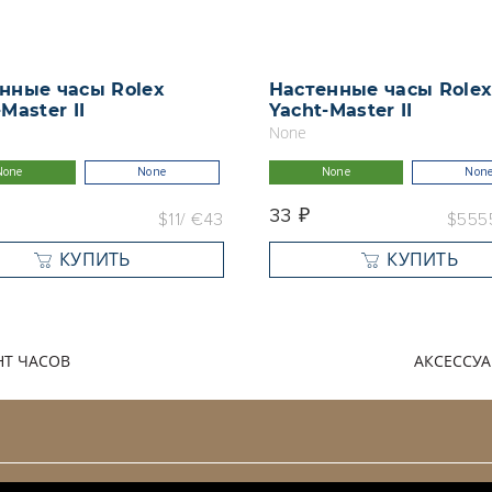
нные часы Rolex
Настенные часы Role
Master II
Yacht-Master II
None
None
None
None
Non
33 ₽
$11
€43
$555
КУПИТЬ
КУПИТЬ
Т ЧАСОВ
АКСЕССУ