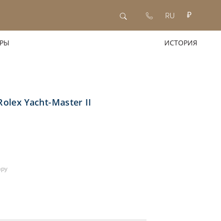
RU
RU
+7(963)
722-
АРЫ
ИСТОРИЯ
88-
EN
82
lex Yacht-Master II
ару