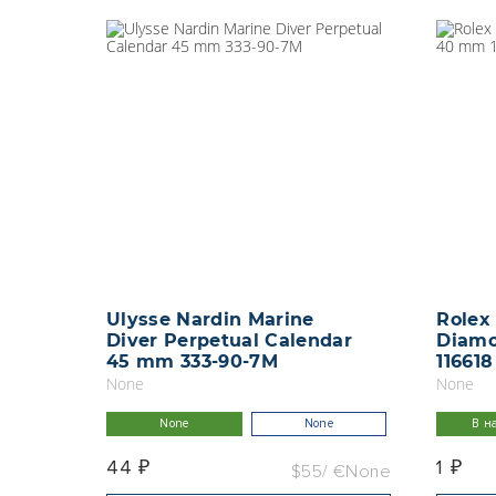
Ulysse Nardin Marine
Rolex
Diver Perpetual Calendar
Diamo
45 mm 333-90-7M
116618
None
None
вые
None
None
В н
44 ₽
1 ₽
$1
€1
$55
€None