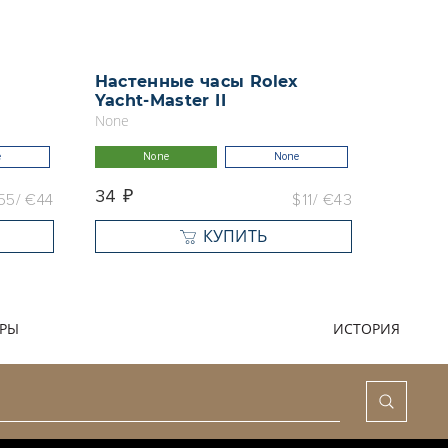
x
Настенные часы Rolex
Насте
Yacht-Master II
Yacht-
None
None
e
None
None
N
34 ₽
33 ₽
55
€44
$11
€43
КУПИТЬ
АРЫ
ИСТОРИЯ