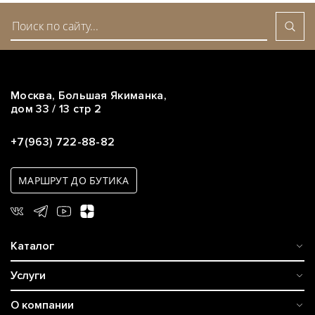
обслуживания эксплуатируемых часов должна указываться в
паспорте на часы
Москва, Большая Якиманка,
дом 33 / 13 стр 2
+7(963) 722-88-82
МАРШРУТ ДО БУТИКА
Каталог
Услуги
Часы
Ремонт часов
Первая часовая мануфактура
О компании
Аксессуары