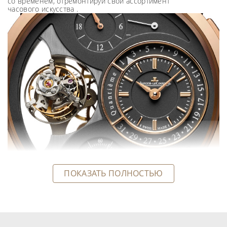
со временем, отремонтируй свой ассортимент
часового искусства .
На протяжении всего существования, мануфактура уделяла
особое внимание трем основополагающим элементам:
ПОКАЗАТЬ ПОЛНОСТЬЮ
технике, эстетике и отделке. Для технической
составляющей характерно сочетание старинных
технических приемов и ультрасовременного оборудования.
Компанией предлагается полный спектр механизмов: от
простейших, указывающих часы, минуты и секунды, до
самых сложных, таких как вечные календари, хронографы,
модели с индикатором лунных фаз и функцией прыгающего