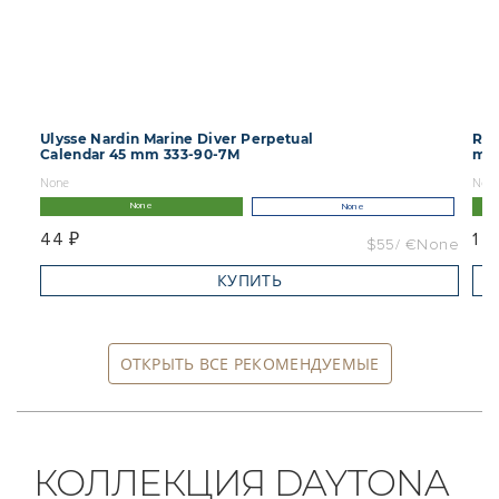
Ulysse Nardin Marine Diver Perpetual
Rol
Calendar 45 mm 333-90-7M
mm 
None
Non
None
None
44 ₽
1 ₽
$55
€None
КУПИТЬ
ОТКРЫТЬ ВСЕ РЕКОМЕНДУЕМЫЕ
КОЛЛЕКЦИЯ DAYTONA