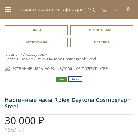
Первая часовая мануфактура №1
RU
RU
+7(963)
722-
ЧАСЫ
88-
EN
ЧАСЫ
РЕМОНТ ЧАСОВ
82
РЕМОНТ ЧАСОВ
АКСЕССУАРЫ
ИСТОРИЯ
Главная
Аксессуары
АКСЕССУАРЫ
Настенные часы Rolex Daytona Cosmograph Steel
ИСТОРИЯ
None
Новые
Услуги
Настенные часы Rolex Daytona Cosmograph
Первая часовая мануфактура
О компании
Steel
Выкуп часов
О компании
30 000 ₽
Оценка часов
Доставка
Новости
Комиссия часов
$56
€1
Статьи
FAQ
Экспертиза