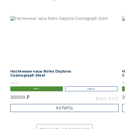
Настенные часы Rolex Daytona
Нас
Cosmograph Steel
Cos
None
Non
None
Новые
30000 ₽
30
$300
€272
КУПИТЬ