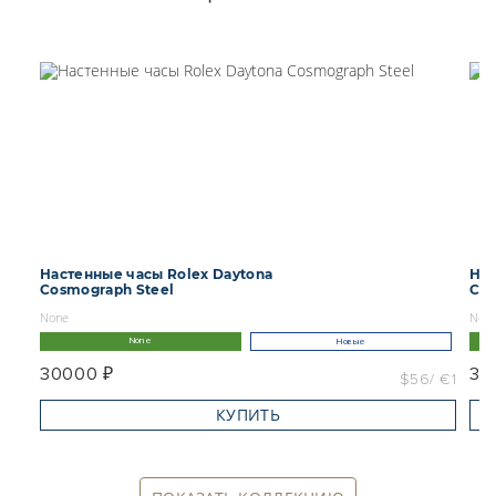
Настенные часы Rolex Daytona
Нас
Cosmograph Steel
Cos
None
Non
None
Новые
30000 ₽
30
$56
€1
КУПИТЬ