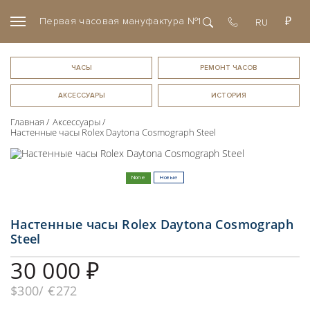
Первая часовая мануфактура №1
RU
RU
+7(963)
722-
ЧАСЫ
88-
EN
ЧАСЫ
РЕМОНТ ЧАСОВ
82
РЕМОНТ ЧАСОВ
АКСЕССУАРЫ
ИСТОРИЯ
Главная
Аксессуары
АКСЕССУАРЫ
Настенные часы Rolex Daytona Cosmograph Steel
ИСТОРИЯ
None
Новые
Услуги
Настенные часы Rolex Daytona Cosmograph
Первая часовая мануфактура
О компании
Steel
Выкуп часов
О компании
30 000 ₽
Оценка часов
Доставка
Новости
Комиссия часов
$300
€272
Статьи
FAQ
Экспертиза