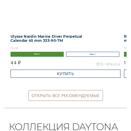
Ulysse Nardin Marine Diver Perpetual
Rol
Calendar 45 mm 333-90-7M
mm 
None
Non
None
None
44 ₽
1 ₽
$55
€None
КУПИТЬ
ОТКРЫТЬ ВСЕ РЕКОМЕНДУЕМЫЕ
КОЛЛЕКЦИЯ DAYTONA